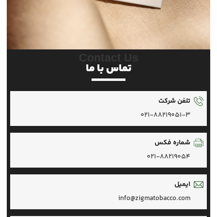
Contact Us
تماس با ما
تلفن شرکت
021-88219051-3
شماره فکس
021-88219054
ایمیل
info@zigmatobacco.com