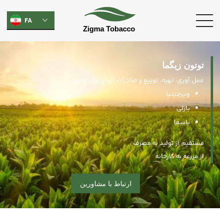
FA
توتون زیگما
عمل آوری، تهیه، توزیع و صادرات انواع برگ توتون
ویرجینیا
بارلی
باسما
مستقیم از تولید به مصرف
از مزرعه به کارخانه
ارتباط با مشاورین