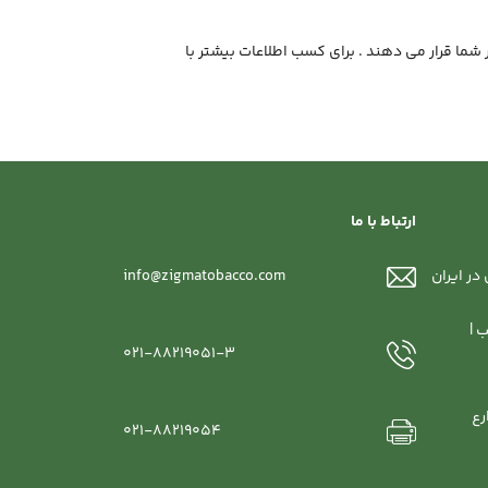
ر شما قرار می دهند . برای کسب اطلاعات بیشتر با
ارتباط با ما
در ایران
info@zigmatobacco.com
 |
021-88219051-3
رع
021-88219054