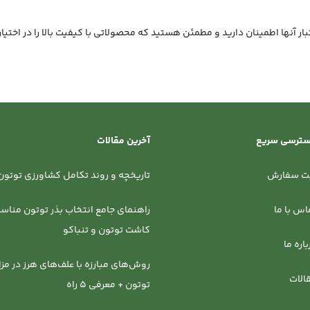
تبار آنها اطمینان دارید و مطمئن هستید که محصولاتی با کیفیت بالا را در اختیا
ترسی سریع
آخرین مقالات
ت سفارش
تاریخچه و روند تکامل کشاورزی توتون 
اس با ما
راهنمای جامع انتخاب بذر توتون مناسب
کاشت توتون و تنباکو
باره ما
روش‌‌های مبارزه با علف‌های هرز در مزا
الات
توتون + معرفی 5 راه