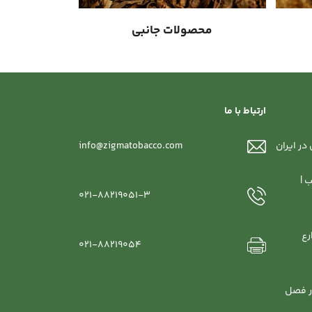
محصولات جانبی
ارتباط با ما
در ایران
info@zigmatobacco.com
 |
021-88219051-3
رع
021-88219054
ر فصل