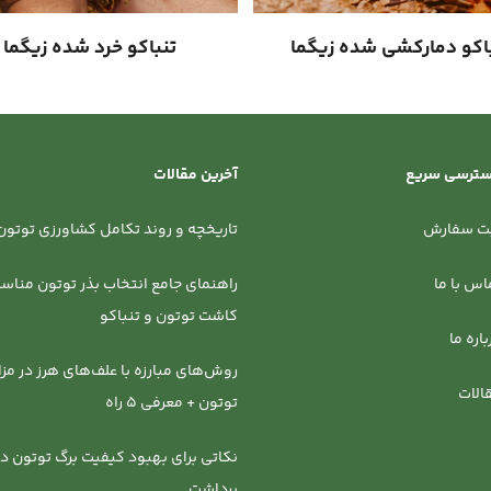
اکو دمارکشی شده زیگما
تنباکو خرد شده زیگما
ترسی سریع
آخرین مقالات
ت سفارش
تاریخچه و روند تکامل کشاورزی توتون 
اس با ما
راهنمای جامع انتخاب بذر توتون مناسب
کاشت توتون و تنباکو
باره ما
روش‌‌های مبارزه با علف‌های هرز در مزا
الات
توتون + معرفی 5 راه
نکاتی برای بهبود کیفیت برگ توتون د
برداشت