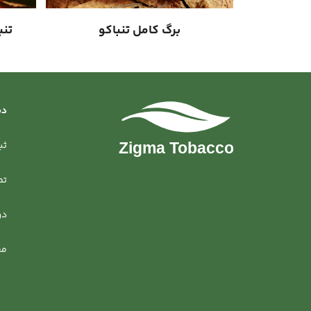
برگ کامل تنباکو
تنب
دس
ثب
تم
در
مق