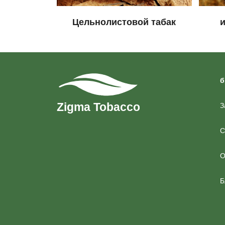
Цельнолистовой табак
б
З
С
О
Б