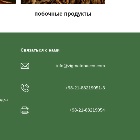
и
побочные продукты
Связаться с нами
info@zigmatobacco.com
+98-21-88219051-3
адка
+98-21-88219054