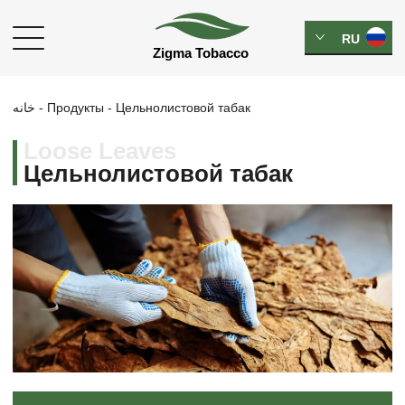
RU
خانه
-
Продукты
-
Цельнолистовой табак
Loose Leaves
Цельнолистовой табак