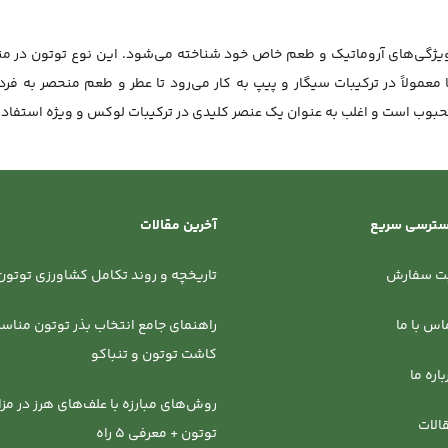
یژگی‌های آروماتیک و طعم خاص خود شناخته می‌شود. این نوع توتون در منط
عمولاً در ترکیبات سیگار و پیپ به کار می‌رود تا عطر و طعم منحصر به فر
حبوب است و اغلب به عنوان یک عنصر کلیدی در ترکیبات لوکس و ویژه استفاد
ترسی سریع
آخرین مقالات
ت سفارش
تاریخچه و روند تکامل کشاورزی توتون 
اس با ما
راهنمای جامع انتخاب بذر توتون مناسب
کاشت توتون و تنباکو
باره ما
روش‌‌های مبارزه با علف‌های هرز در مزا
الات
توتون + معرفی 5 راه