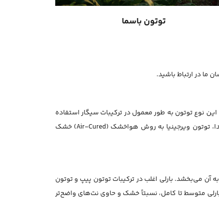
توتون باسما
ن ما در ارتباط باشید.
ین نوع توتون به طور معمول در ترکیبات سیگار استفاده
می‌شود و به دلیل طعم ملایم و دلپذیر خود محبوبیت زیادی دارد. این توتون را می‌توان از رنگ زرد روشن آن تشخیص داد، اما در ابتدا، توتون ویرجینیا به روش هواخشک (Air-Cured) خشک
یرجینیا به آن می‌بخشد. بارلی اغلب در ترکیبات توتون پیپ و توتون
لی متوسط تا کامل، نسبتاً خشک و حاوی نت‌های واضح‌تر