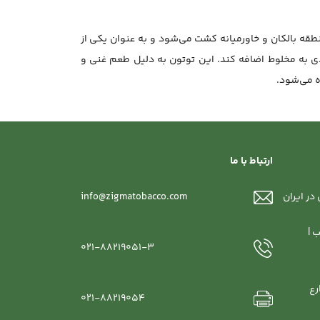
قه بالکان و خاورمیانه کشت می‌شود و به عنوان یکی از
دی به مخلوط اضافه کند. این توتون به دلیل طعم غنی و
ه می‌شود.
ارتباط با ما
در ایران
info@zigmatobacco.com
 |
021-88219051-3
رع
021-88219054