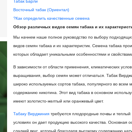
Табак Барли
Восточный табак (Ориентал)
?Как определить качественные семена
Обзор различных видов семян табака и их характерист
Мы начнем наше полное руководство по выбору подходящ
видов семян табака и их характеристик. Семена табака прои
которых обладает уникальными особенностями и свойствам
В зависимости от области применения, климатических услов
выращивания, выбор семян может отличаться. Табак Вирджи
широко используемых сортов табака, популярного во всем м
содержанию никотина. Этот вид табака в основном используе
имеют золотисто-желтый или оранжевый цвет.
Табаку Вирджиния
требуются плодородные почвы и теплый 
условиях он дает продукцию высокого качества. Основная о
сладкий вкус, который благодаря высокому содержанию нат