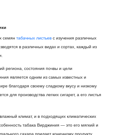
ики
их семян
табачных листьев
с изучения различных
зводятся в различных видах и сортах, каждый из
и.
ий региона, состояния почвы и цели
ния является одним из самых известных и
ире благодаря своему сладкому вкусу и низкому
тся для производства легких сигарет, а его листья
влажный климат, и в подходящих климатических
собенность табака Вирджиния — это его мягкий и
урального сахара придает конечному продукту