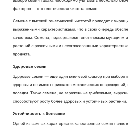
выборе семян табака необходимо учитывать несколько ключ
факторов — это генетическая чистота семян.
Семена с высокой генетической чистотой приводят к выращ
выраженными характеристиками, что в свою очередь обесп
качеством. Семена, подвергшиеся генетическим мутациям и
растений с различными и несогласованными характеристикам
продукта.
Здоровье семян
Здоровье семян — еще один ключевой фактор при выборе к
здоровы и не имеют признаков механических повреждений, 
посадки. Также семена, не зараженные грибковыми, вирус
способствуют росту более здоровых и устойчивых растений.
Устойчивость к болезням
Одной из важных характеристик качественных семян являетс