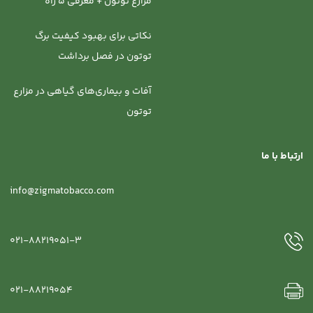
مزارع توتون + معرفی 5 راه
نکاتی برای بهبود کیفیت برگ
توتون در فصل برداشت
آفات و بیماری‌های گیاهی در مزارع
توتون
ارتباط با ما
info@zigmatobacco.com
021-88219051-3
021-88219054